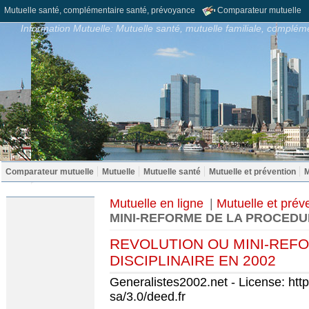
Mutuelle santé, complémentaire santé, prévoyance
Comparateur mutuelle
Information Mutuelle: Mutuelle santé, mutuelle familiale, compléme
Comparateur mutuelle
Mutuelle
Mutuelle santé
Mutuelle et prévention
M
Mutuelle en ligne
|
Mutuelle et prév
MINI-REFORME DE LA PROCEDUR
REVOLUTION OU MINI-REF
DISCIPLINAIRE EN 2002
Generalistes2002.net - License: htt
sa/3.0/deed.fr